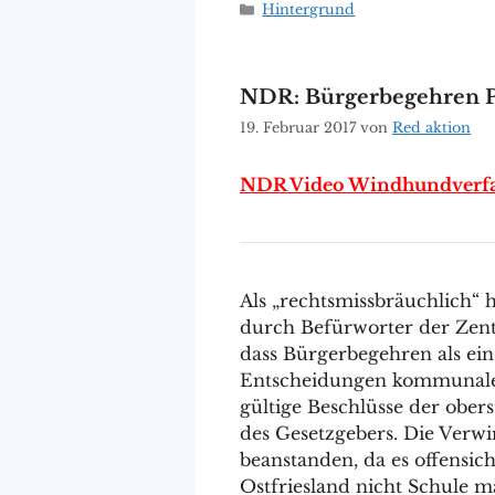
Kategorien
Hintergrund
NDR: Bürgerbegehren P
19. Februar 2017
von
Red aktion
NDR Video Windhundverfahr
Als „rechtsmissbräuchlich“
durch Befürworter der Zent
dass Bürgerbegehren als ein
Entscheidungen kommunaler
gültige Beschlüsse der ober
des Gesetzgebers. Die Verw
beanstanden, da es offensich
Ostfriesland nicht Schule m